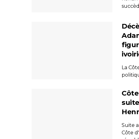
succède
Décè
Adam
figu
ivoir
La Côt
politiq
Côte 
suit
Henr
Suite 
Côte d'