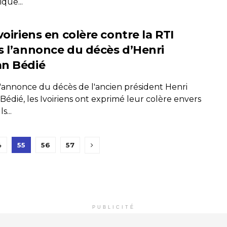
que...
voiriens en colère contre la RTI
s l’annonce du décès d’Henri
n Bédié
l'annonce du décès de l'ancien président Henri
édié, les Ivoiriens ont exprimé leur colère envers
ls...
4
55
56
57
PUBLICITÉ