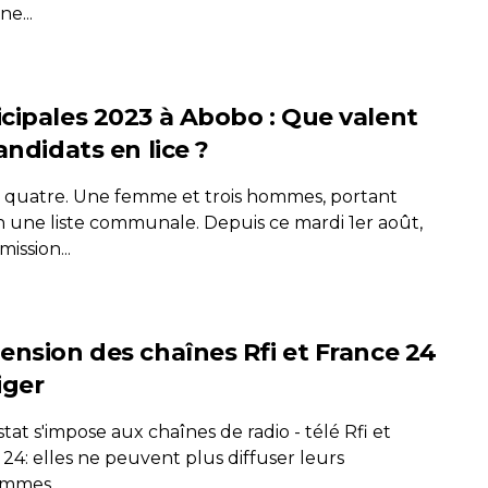
e...
cipales 2023 à Abobo : Que valent
andidats en lice ?
nt quatre. Une femme et trois hommes, portant
 une liste communale. Depuis ce mardi 1er août,
ission...
ension des chaînes Rfi et France 24
iger
tat s'impose aux chaînes de radio - télé Rfi et
24: elles ne peuvent plus diffuser leurs
mmes...