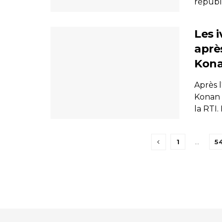
républi
Les i
aprè
Kona
Après 
Konan B
la RTI. I
1
…
5