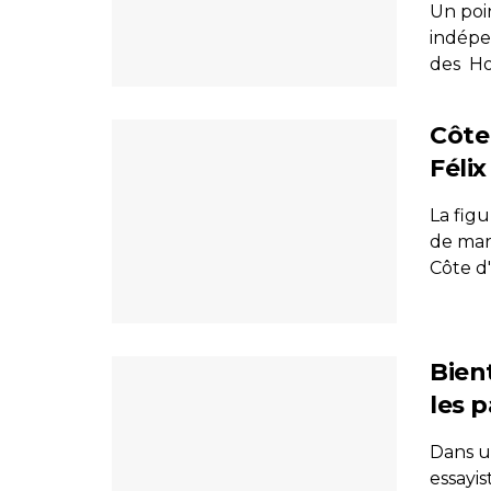
Un poi
indépe
des Ho
Côte
Féli
La fig
de marq
Côte d'I
Bien
les 
Dans un
essayis