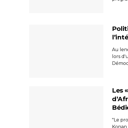
Poli
l’in
Au len
lors d'
Démocr
Les «
d’Afr
Bédié
"Le pr
Konan 