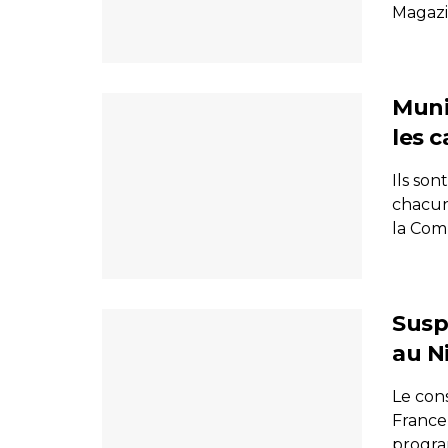
Magazin
Muni
les c
Ils so
chacun
la Comm
Susp
au N
Le cons
France 
progra