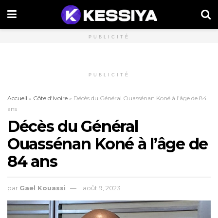
PUBLICITÉ
PUBLICITÉ
Accueil
»
Côte d'Ivoire
»
Décès du Général Ouassénan Koné à l’âge de 84
ans
Décès du Général
Ouassénan Koné à l’âge de
84 ans
par
Gael Kouassi
août 9, 2023