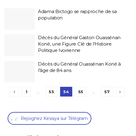
Adama Bictogo se rapproche de sa
population
Décès du Général Gaston Ouassénan
Koné, une Figure Clé de l’Histoire
Politique Ivoirienne
Décès du Général Ouassénan Koné à
l’âge de 84 ans
1
…
53
54
55
…
57
,
Rejoignez Kessiya sur Télégram