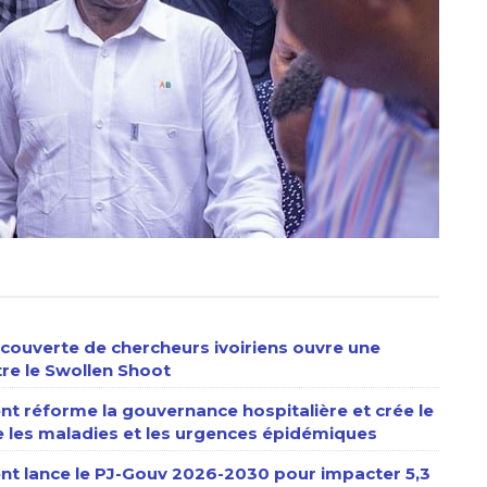
écouverte de chercheurs ivoiriens ouvre une
tre le Swollen Shoot
nt réforme la gouvernance hospitalière et crée le
e les maladies et les urgences épidémiques
ent lance le PJ-Gouv 2026-2030 pour impacter 5,3