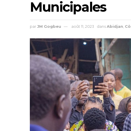
Municipales
par
JM Gogbeu
août 11, 2023
dans
Abidjan
,
Cô