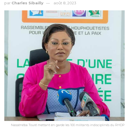
par
Charles Sibailly
août 8, 2023
Nassénéba Touré mettant en garde les 100 militants indisciplinés du RHDP