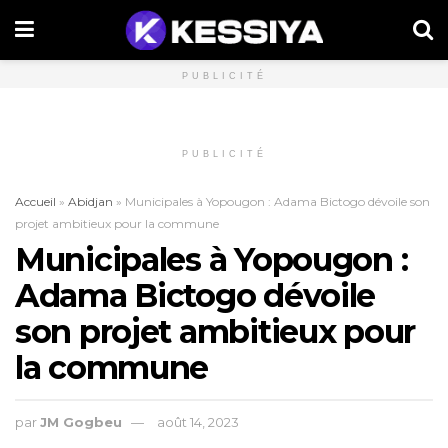
PUBLICITÉ
PUBLICITÉ
Accueil
»
Abidjan
»
Municipales à Yopougon : Adama Bictogo dévoile son
projet ambitieux pour la commune
Municipales à Yopougon :
Adama Bictogo dévoile
son projet ambitieux pour
la commune
par
JM Gogbeu
août 14, 2023