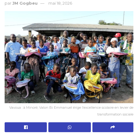
par
JM Gogbeu
mai 18, 2026
Vavoua : à Minoré, Valon Bi Emmanuel érige l’excellence scolaire en levier de
transformation sociale