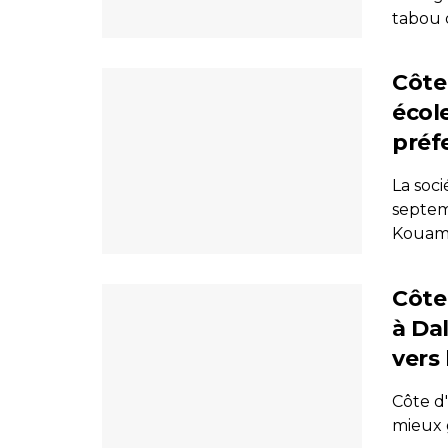
tabou d
Côte
écol
préf
La soci
septem
Kouame
Côte 
à Da
vers 
Côte d'
mieux g