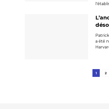
l'établ
L’an
déso
Patrick
a été 
Harvar
1
2