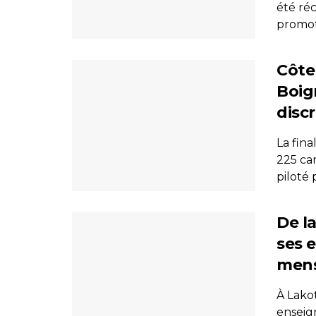
été ré
promoti
Côte
Boig
discr
La fin
225 can
piloté p
De la
ses 
mens
À Lako
enseig