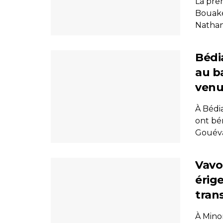
La prem
Bouaké
Nathan 
Bédi
au ba
venu
À Bédi
ont bén
Gouéva 
Vavo
érige
tran
À Mino