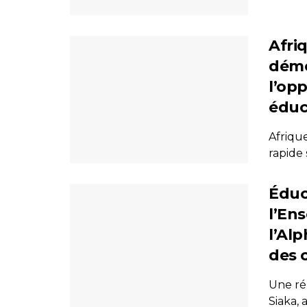
Afri
démo
l’op
éduc
Afriqu
rapide 
Éduc
l’En
l’Alp
des 
Une ré
Siaka, 