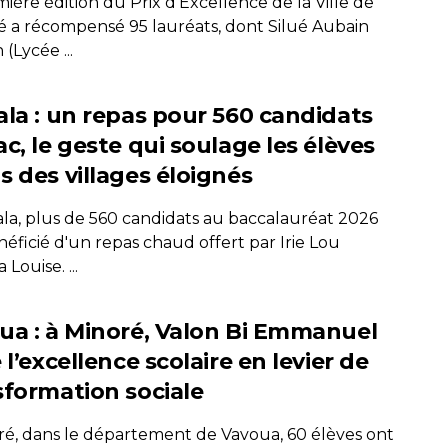
ière édition du Prix d'Excellence de la Ville de
 a récompensé 95 lauréats, dont Silué Aubain
(Lycée ...
ala : un repas pour 560 candidats
c, le geste qui soulage les élèves
s des villages éloignés
ala, plus de 560 candidats au baccalauréat 2026
éficié d'un repas chaud offert par Irie Lou
Louise. ...
ua : à Minoré, Valon Bi Emmanuel
 l’excellence scolaire en levier de
sformation sociale
ré, dans le département de Vavoua, 60 élèves ont