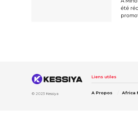
À Mino
été ré
promoti
Liens utiles
A Propos
Africa
© 2023
Kessiya