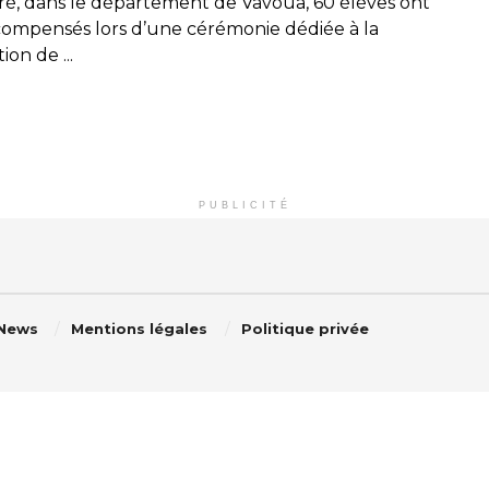
ré, dans le département de Vavoua, 60 élèves ont
compensés lors d’une cérémonie dédiée à la
on de ...
PUBLICITÉ
 News
Mentions légales
Politique privée