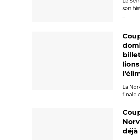
Le Sén
son hi
...
Coup
domi
bille
lion
l’éli
La Norv
finale
Coup
Norv
déjà 