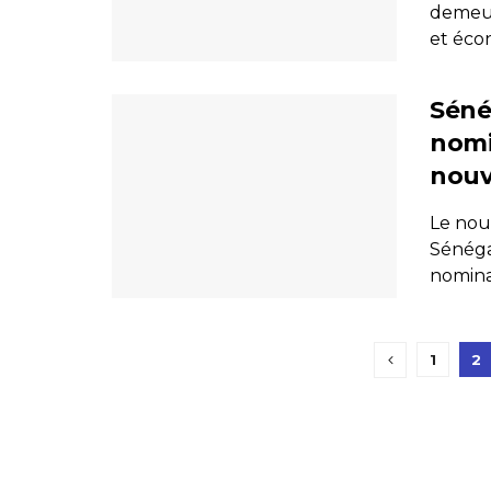
demeur
et éco
Séné
nomi
nouv
Le nou
Sénéga
nomina
1
2