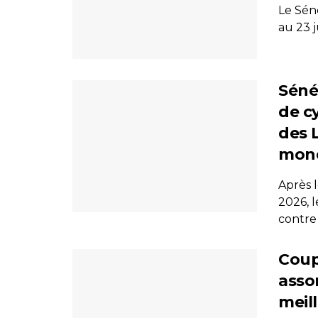
Le Sén
au 23 j
Séné
de c
des 
mon
Après 
2026, l
contre l
Coup
asso
meill