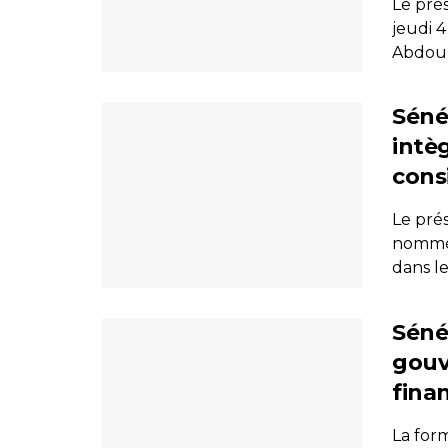
Le prés
jeudi 4
Abdoula
Séné
intè
cons
Le pré
nommé 
dans le
Séné
gouv
fina
La for