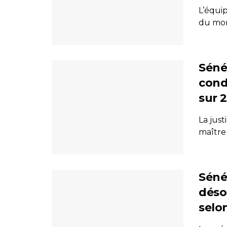
L’équip
du mon
Séné
cond
sur 
La just
maître 
Séné
déso
selo