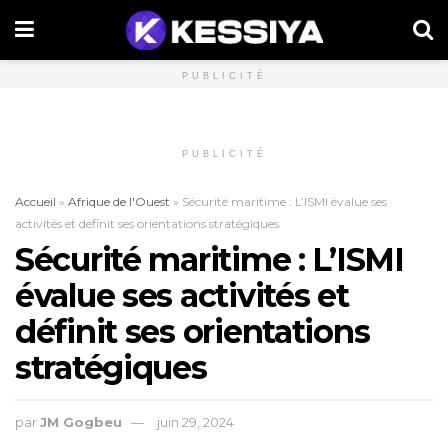
PUBLICITÉ
PUBLICITÉ
Accueil
»
Afrique de l'Ouest
»
Sécurité maritime : L’ISMI évalue ses
activités et définit ses orientations stratégiques
Sécurité maritime : L’ISMI
évalue ses activités et
définit ses orientations
stratégiques
par
JM Gogbeu
juin 29, 2024