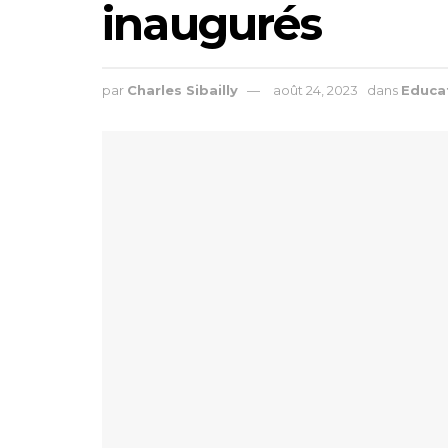
inaugurés
par
Charles Sibailly
août 24, 2023
dans
Educa