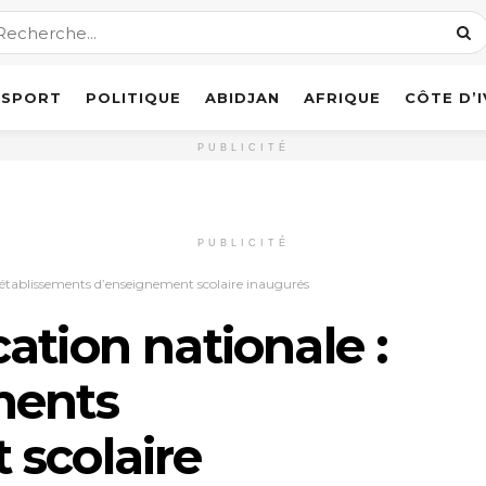
SPORT
POLITIQUE
ABIDJAN
AFRIQUE
CÔTE D’
PUBLICITÉ
PUBLICITÉ
 établissements d’enseignement scolaire inaugurés
ation nationale :
ments
 scolaire