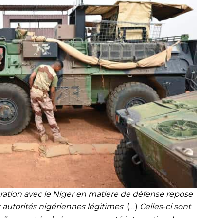
ration avec le Niger en matière de défense repose
s autorités nigériennes légitimes
(…)
Celles-ci sont