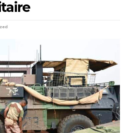
taire
ized