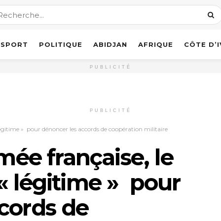
SPORT
POLITIQUE
ABIDJAN
AFRIQUE
CÔTE D’
PUBLICITÉ
PUBLICITÉ
légitime » pour dénoncer les accords de coopération militaire
rmée française, le
« légitime » pour
cords de