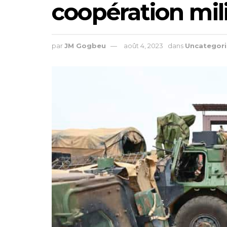
coopération mili
par
JM Gogbeu
août 4, 2023
dans
Uncategor