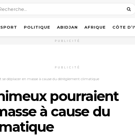
SPORT
POLITIQUE
ABIDJAN
AFRIQUE
CÔTE D’
PUBLICITÉ
PUBLICITÉ
t se déplacer en masse à cause du dérèglement climatique
enimeux pourraient
masse à cause du
imatique