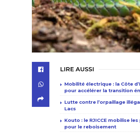
LIRE AUSSI
Mobilité électrique : la Côte d
pour accélérer la transition 
Lutte contre l’orpaillage illég
Lacs
Kouto : le RJICCE mobilise les
pour le reboisement