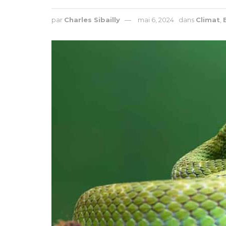
par
Charles Sibailly
mai 6, 2024
dans
Climat
,