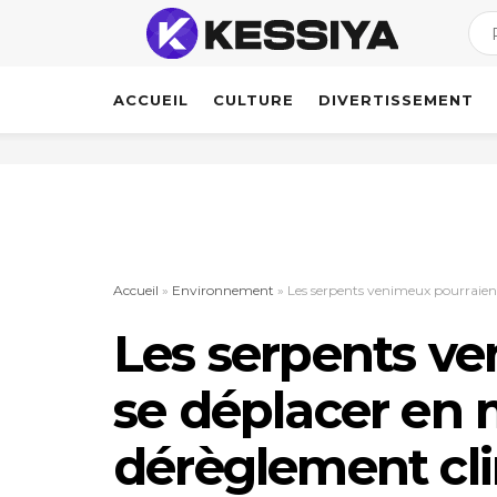
ACCUEIL
CULTURE
DIVERTISSEMENT
Accueil
»
Environnement
»
Les serpents venimeux pourraien
Les serpents v
se déplacer en 
dérèglement cl