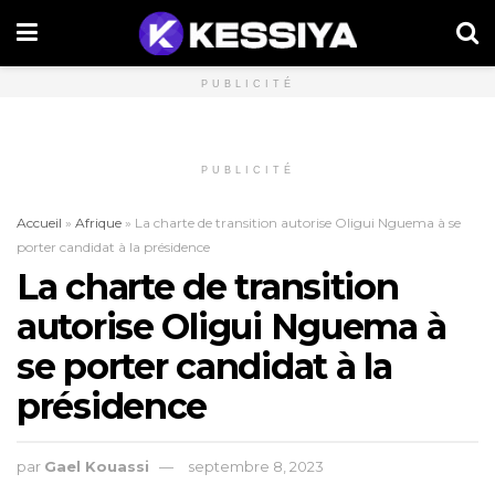
PUBLICITÉ
PUBLICITÉ
Accueil
»
Afrique
»
La charte de transition autorise Oligui Nguema à se
porter candidat à la présidence
La charte de transition
autorise Oligui Nguema à
se porter candidat à la
présidence
par
Gael Kouassi
septembre 8, 2023