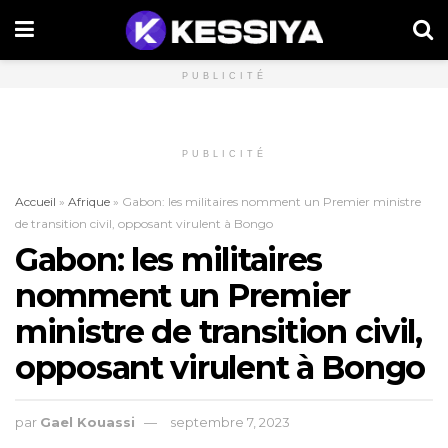
PUBLICITÉ
PUBLICITÉ
Accueil
»
Afrique
»
Gabon: les militaires nomment un Premier ministre
de transition civil, opposant virulent à Bongo
Gabon: les militaires
nomment un Premier
ministre de transition civil,
opposant virulent à Bongo
par
Gael Kouassi
septembre 7, 2023