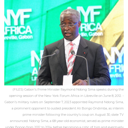
(FILES) Gabon's Prime Minister Raymond Ndong Sima speaks during the
opening session of the New York Forum Africa in Libreville on June 8, 2012. -
Gabon's military rulers on September 7, 2023 appointed Raymond Ndong Sima,
a prominent opponent to ousted president Ali Bongo Ondimba, as interim
prime minister following the country's coup on August 30, state TV
announced. Ndong Sima, a 68-year-old economist, served as prime minister
under Bongo from 2012 to 2014 before becoming a critic of him and eventually