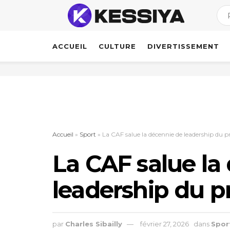
ACCUEIL
CULTURE
DIVERTISSEMENT
Accueil
»
Sport
»
La CAF salue la décennie de leadership du pr
La CAF salue la
leadership du p
par
Charles Sibailly
février 27, 2026
dans
Spor