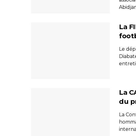
Abidjan
La F
foot
Le dép
Diabat
entretie
La C
du p
La Con
hommag
interna