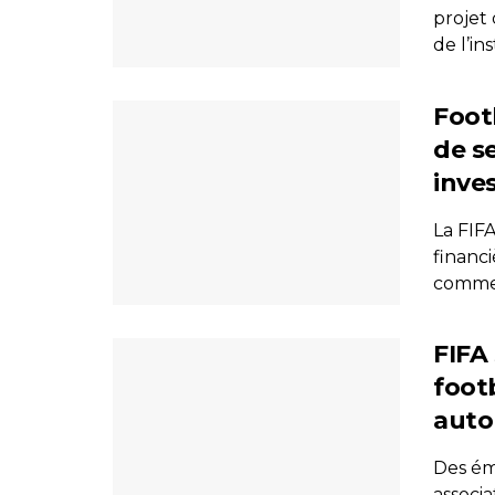
projet
de l’in
Foot
de s
inves
La FIFA
financi
commerc
FIFA
foot
autor
Des émi
associa