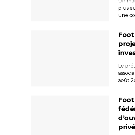
Un moi
plusieu
une con
Foot
proj
inves
Le prés
associa
août 20
Foot
fédér
d’ouv
priv