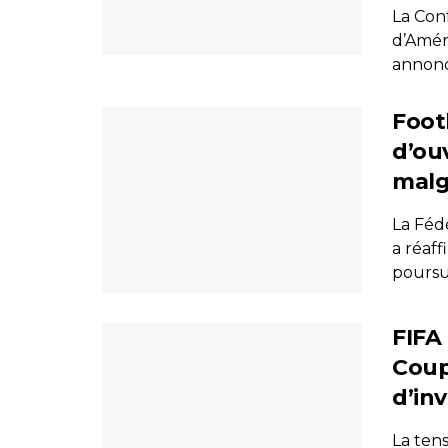
La Con
d’Amér
annoncé
Footb
d’ou
malg
La Fédé
a réaff
poursui
FIFA
Coup
d’inv
La ten