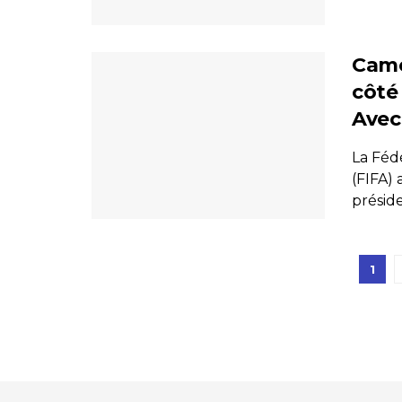
Came
côté
Avec
La Fédé
(FIFA) 
préside
1