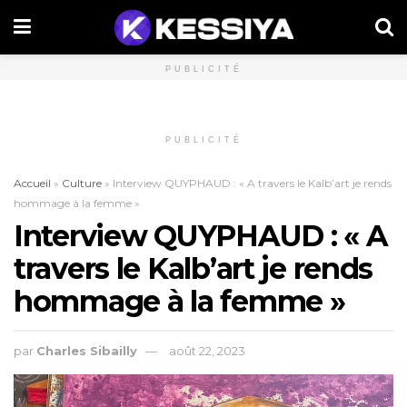
PUBLICITÉ
PUBLICITÉ
Accueil
»
Culture
»
Interview QUYPHAUD : « A travers le Kalb’art je rends
hommage à la femme »
Interview QUYPHAUD : « A
travers le Kalb’art je rends
hommage à la femme »
par
Charles Sibailly
août 22, 2023