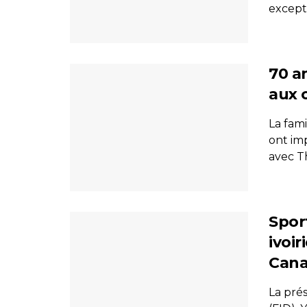
excepti
70 a
aux c
La fami
ont im
avec T
Spor
ivoi
Can
La pré