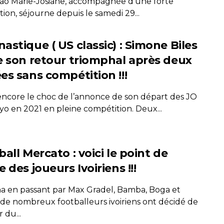
 Yao Marie-Josiane, accompagnée d’une forte
ion, séjourne depuis le samedi 29...
astique ( US classic) : Simone Biles
e son retour triomphal après deux
es sans compétition !!!
 encore le choc de l’annonce de son départ des JO
yo en 2021 en pleine compétition. Deux...
all Mercato : voici le point de
 des joueurs Ivoiriens !!!
a en passant par Max Gradel, Bamba, Boga et
 de nombreux footballeurs ivoiriens ont décidé de
 du...