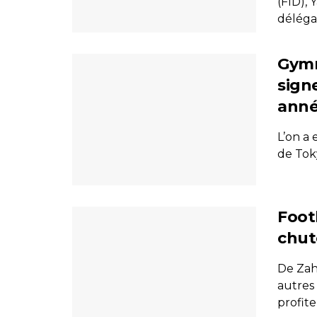
(FID),
délégat
Gymn
sign
anné
L’on a
de Tok
Footb
chute
De Zah
autres
profiter