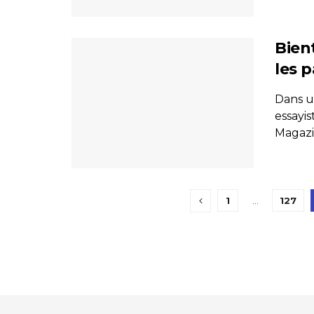
Bien
les 
Dans un
essayis
Magazin
1
…
127