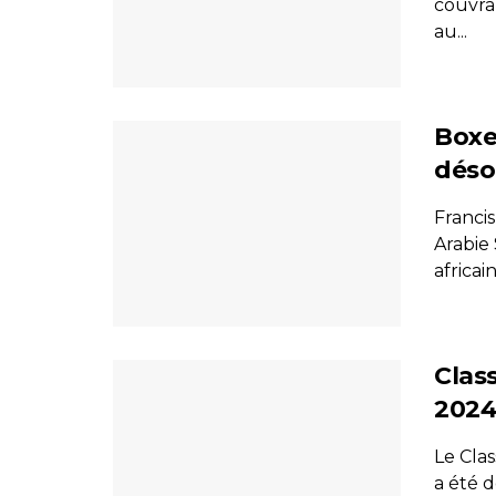
couvran
au...
Boxe
déso
Franci
Arabie
africain
Clas
2024
Le Cla
a été 