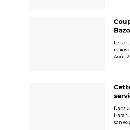
Coup
Bazo
Le sor
mains d
Août 20
Cett
servi
Dans un
Haran, 
son exp