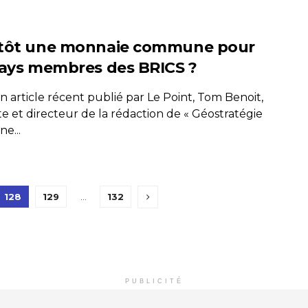
tôt une monnaie commune pour
pays membres des BRICS ?
 article récent publié par Le Point, Tom Benoit,
te et directeur de la rédaction de « Géostratégie
e...
128
129
…
132
PUBLICITÉ