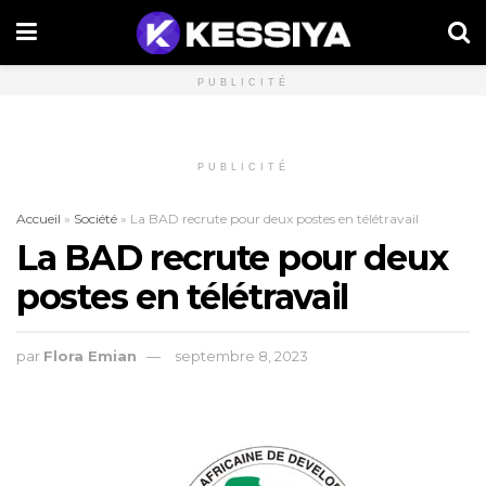
PUBLICITÉ
PUBLICITÉ
Accueil
»
Société
»
La BAD recrute pour deux postes en télétravail
La BAD recrute pour deux
postes en télétravail
par
Flora Emian
septembre 8, 2023