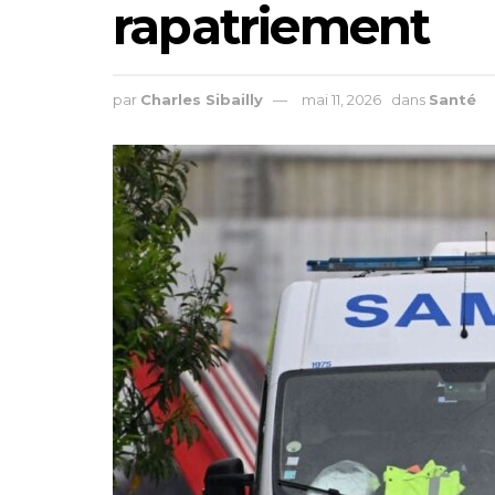
rapatriement
par
Charles Sibailly
mai 11, 2026
dans
Santé