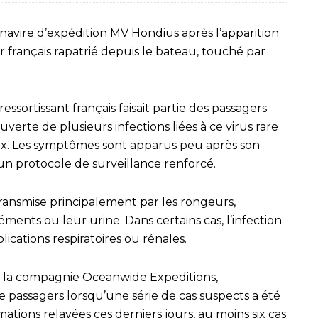
navire d’expédition MV Hondius après l’apparition
français rapatrié depuis le bateau, touché par
 ressortissant français faisait partie des passagers
verte de plusieurs infections liées à ce virus rare
x. Les symptômes sont apparus peu après son
un protocole de surveillance renforcé.
ransmise principalement par les rongeurs,
ents ou leur urine. Dans certains cas, l’infection
cations respiratoires ou rénales.
ar la compagnie Oceanwide Expeditions,
de passagers lorsqu’une série de cas suspects a été
ations relayées ces derniers jours, au moins six cas