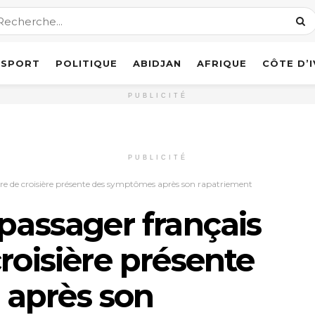
SPORT
POLITIQUE
ABIDJAN
AFRIQUE
CÔTE D’
PUBLICITÉ
PUBLICITÉ
ire de croisière présente des symptômes après son rapatriement
 passager français
roisière présente
après son