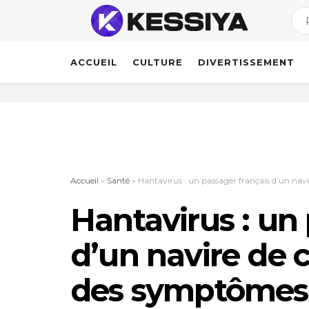
ACCUEIL
CULTURE
DIVERTISSEMENT
Accueil
»
Santé
»
Hantavirus : un passager français d’un nav
Hantavirus : un
d’un navire de c
des symptômes 