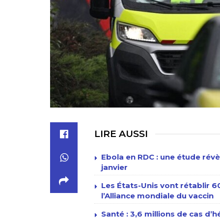
LIRE AUSSI
Ebola en RDC : une étude révè
janvier
Les États-Unis vont rétablir 
l’Alliance mondiale du vaccin
Santé : 3,6 millions de cas d’h