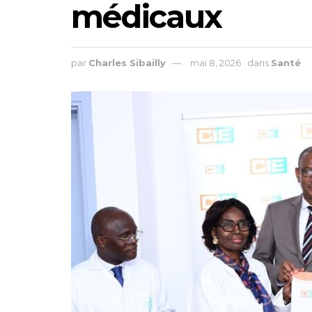
médicaux
par
Charles Sibailly
mai 8, 2026
dans
Santé