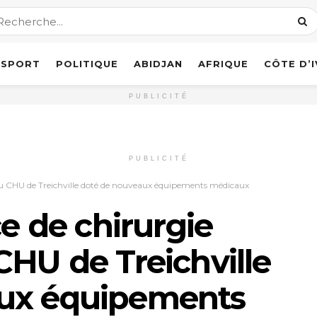
SPORT
POLITIQUE
ABIDJAN
AFRIQUE
CÔTE D’
PUBLICITÉ
PUBLICITÉ
e du CHU de Treichville doté de nouveaux équipements médicaux
ce de chirurgie
CHU de Treichville
aux équipements