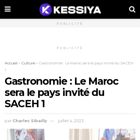
PUBLICITÉ
PUBLICITÉ
Accueil
»
Culture
»
Gastronomie : Le Maroc sera le pays invité du SACEH
1
Gastronomie : Le Maroc
sera le pays invité du
SACEH 1
par
Charles Sibailly
juillet 4, 2023