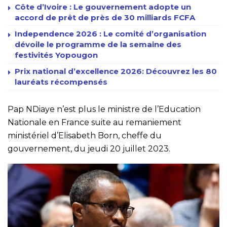
Côte d’Ivoire : Le gouvernement adopte un
accord de prêt de près de 30 milliards FCFA
Independence 2026 : Le comité d’organisation
dévoile le programme de la semaine des
festivités Yopougon
Prix national d’excellence 2026: Découvrez les 80
lauréats récompensés
Pap NDiaye n’est plus le ministre de l’Education
Nationale en France suite au remaniement
ministériel d’Elisabeth Born, cheffe du
gouvernement, du jeudi 20 juillet 2023.