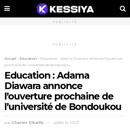
PUBLICITÉ
PUBLICITÉ
Accueil
»
Education
»
Education : Adama Diawara annonce l’ouverture
prochaine de l’université de Bondoukou
Education : Adama
Diawara annonce
l’ouverture prochaine de
l’université de Bondoukou
par
Charles Sibailly
juillet 14, 2023