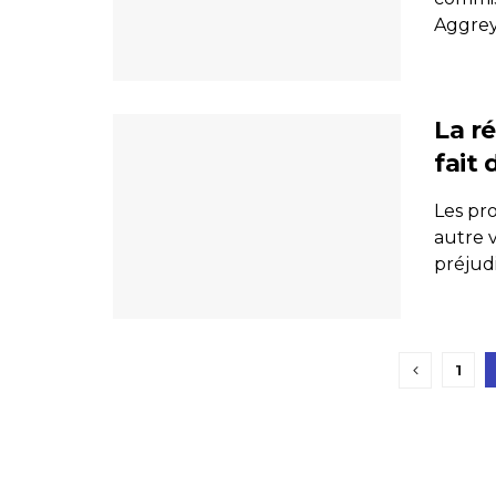
Aggrey 
La r
fait 
Les pro
autre v
préjudi
1