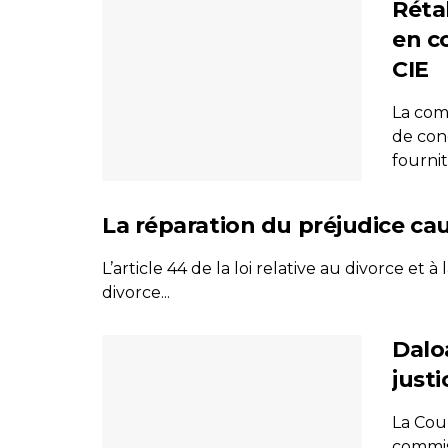
Rétab
en c
CIE
La comp
de conc
fournit
La réparation du préjudice cau
L’article 44 de la loi relative au divorce et 
divorce...
Dalo
just
La Cou
commis