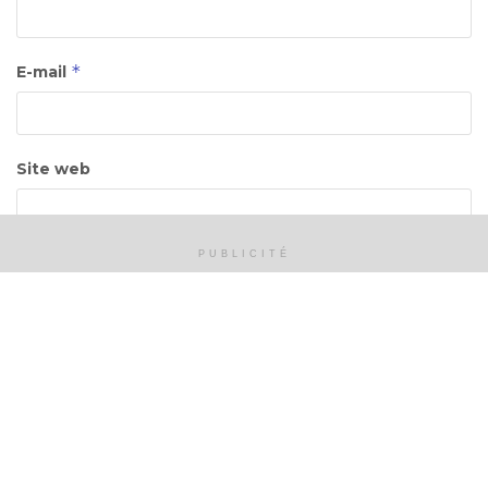
*
E-mail
Site web
PUBLICITÉ
Enregistrer mon nom, mon e-mail et mon site dans
le navigateur pour mon prochain commentaire.
,
Rejoignez Kessiya sur Télégram
Lettre d’information