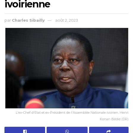
ivoirienne
par
Charles Sibailly
août 2, 2023
L'ex-Chef d'Etat et ex-Président de l'Assemblée Nationale ivoirien, Henri
Konan Bédié (DR)