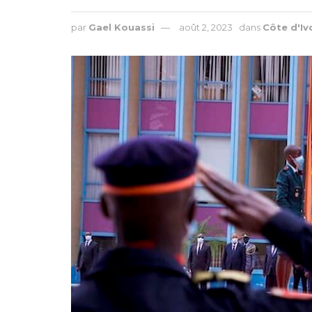
par
Gael Kouassi
août 2, 2023
dans
Côte d'Iv