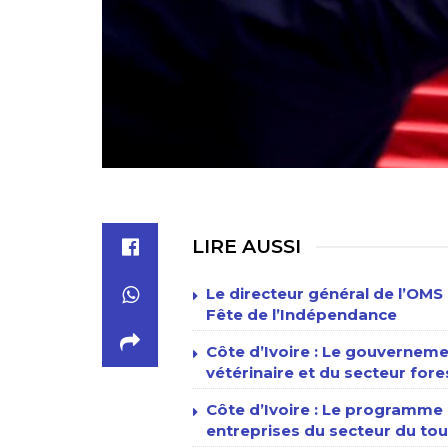
LIRE AUSSI
Le directeur général de l’OMS 
Fête de l’Indépendance
Côte d’Ivoire : Le gouverneme
vétérinaire et du secteur fore
Côte d’Ivoire : Le programme n
entreprises du secteur du tour