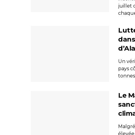
juille
chaque.
Lutt
dans 
d’Al
Un véri
pays cô
tonnes 
Le M
sanc
clim
Malgré 
élevée 