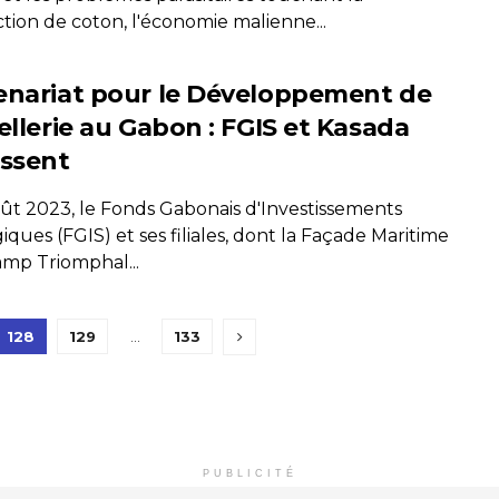
tion de coton, l'économie malienne...
enariat pour le Développement de
ellerie au Gabon : FGIS et Kasada
issent
oût 2023, le Fonds Gabonais d'Investissements
iques (FGIS) et ses filiales, dont la Façade Maritime
mp Triomphal...
128
129
…
133
PUBLICITÉ