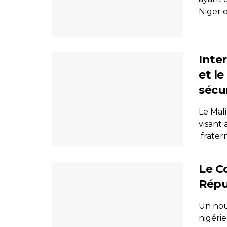
Niger et
Inter
et le
sécu
Le Mal
visant 
fraterne
Le Co
Répu
Un nouv
nigérie