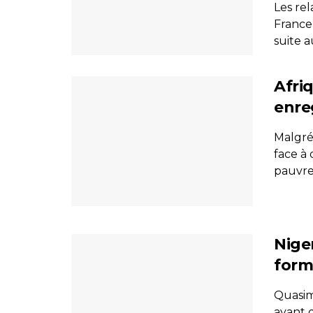
Les rel
France,
suite au
Afri
enre
Malgré 
face à
pauvret
Niger
form
Quasim
ayant 