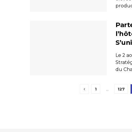
produc
Part
l’hôt
S’un
Le 2 a
Stratég
du Cha
1
…
127