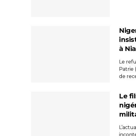
Niger
insis
à Ni
Le ref
Patrie 
de rece
Le f
nigé
mili
L’actua
incont