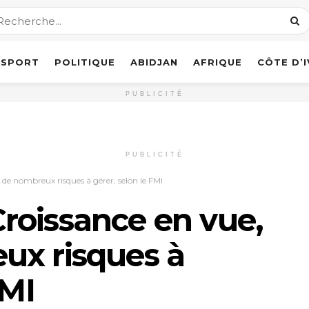
SPORT
POLITIQUE
ABIDJAN
AFRIQUE
CÔTE D’
PUBLICITÉ
PUBLICITÉ
de nombreux risques à gérer, selon le FMI
roissance en vue,
ux risques à
FMI