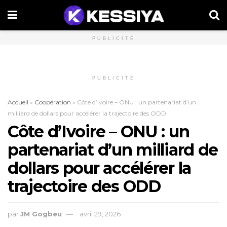
PUBLICITÉ
PUBLICITÉ
Accueil
»
Coopération
»
Côte d’Ivoire – ONU : un partenariat d’un
milliard de dollars pour accélérer la trajectoire des ODD
Côte d’Ivoire – ONU : un
partenariat d’un milliard de
dollars pour accélérer la
trajectoire des ODD
par
JM Gogbeu
avril 29, 2026