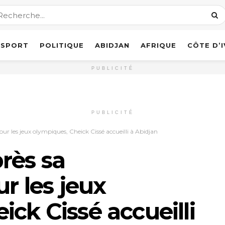
SPORT
POLITIQUE
ABIDJAN
AFRIQUE
CÔTE D’
PUBLICITÉ
PUBLICITÉ
ur les jeux olympiques, Cheick Cissé accueilli à Abidjan
rès sa
ur les jeux
ck Cissé accueilli