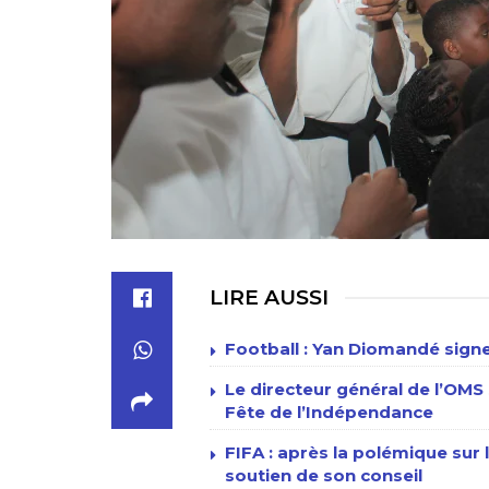
LIRE AUSSI
Football : Yan Diomandé signe
Le directeur général de l’OMS 
Fête de l’Indépendance
FIFA : après la polémique sur l
soutien de son conseil