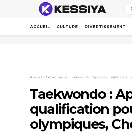
ACCUEIL
CULTURE
DIVERTISSEMENT
Accueil
»
Côte d'Ivoire
»
Taekwondo : Après sa qualification po
Taekwondo : Ap
qualification po
olympiques, Chei