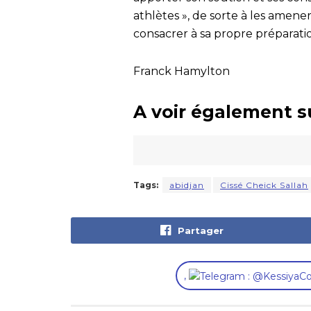
athlètes », de sorte à les amener
consacrer à sa propre préparati
Franck Hamylton
A voir également s
Tags:
abidjan
Cissé Cheick Sallah
Partager
,