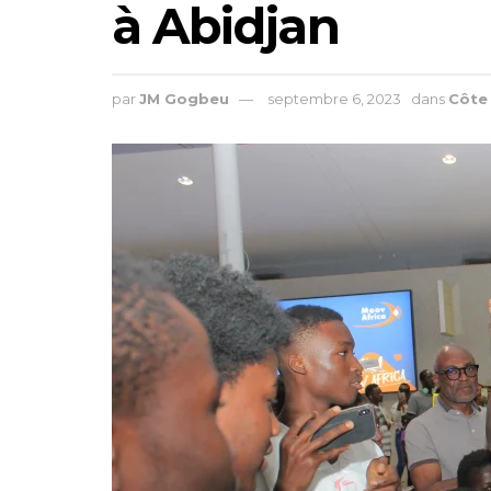
à Abidjan
par
JM Gogbeu
septembre 6, 2023
dans
Côte 