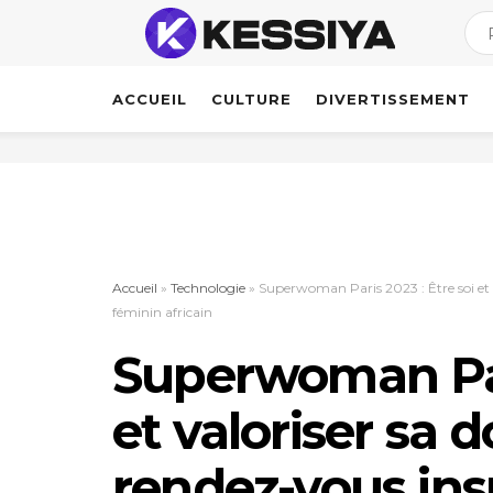
ACCUEIL
CULTURE
DIVERTISSEMENT
Accueil
»
Technologie
»
Superwoman Paris 2023 : Être soi et v
féminin africain
Superwoman Pari
et valoriser sa 
rendez-vous ins