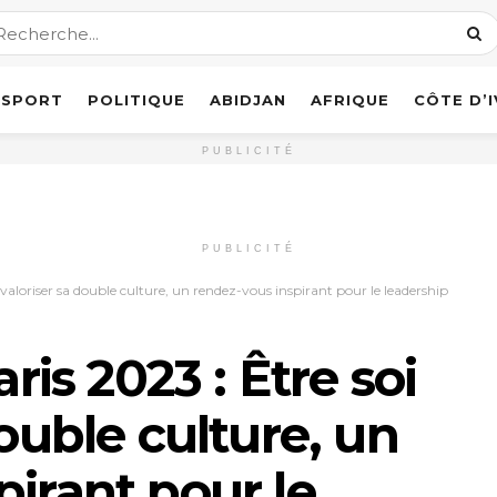
SPORT
POLITIQUE
ABIDJAN
AFRIQUE
CÔTE D’
PUBLICITÉ
PUBLICITÉ
aloriser sa double culture, un rendez-vous inspirant pour le leadership
s 2023 : Être soi
double culture, un
pirant pour le