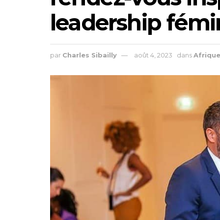
leadership fémin
par
Charles Sibailly
août 4, 2023
dans
Afriqu