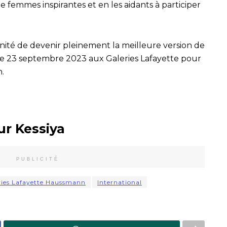
e femmes inspirantes et en les aidants à participer
té de devenir pleinement la meilleure version de
e 23 septembre 2023 aux Galeries Lafayette pour
.
ur Kessiya
PUBLICITÉ
ries Lafayette Haussmann
International