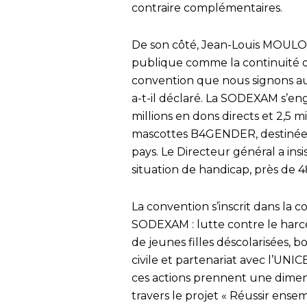
contraire complémentaires.
De son côté, Jean-Louis MOULOT
publique comme la continuité d
convention que nous signons aujo
a-t-il déclaré. La SODEXAM s’eng
millions en dons directs et 2,5 m
mascottes B4GENDER, destinées 
pays. Le Directeur général a insi
situation de handicap, près de 
La convention s’inscrit dans la c
SODEXAM : lutte contre le harcèl
de jeunes filles déscolarisées, 
civile et partenariat avec l’UN
ces actions prennent une dimen
travers le projet « Réussir ensem