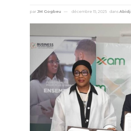
par
JM Gogbeu
décembre 15, 2025
dans
Abidj