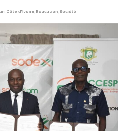
an
,
Côte d'Ivoire
,
Education
,
Société