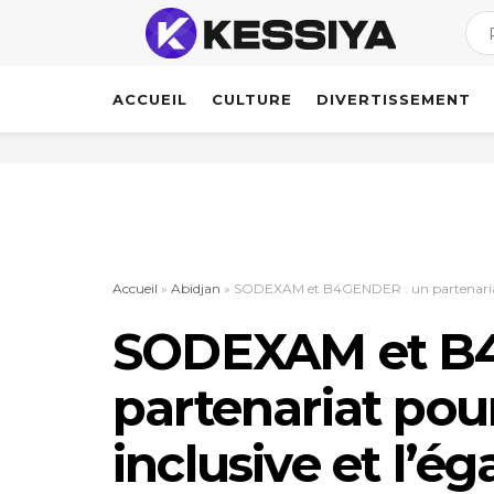
ACCUEIL
CULTURE
DIVERTISSEMENT
Accueil
»
Abidjan
»
SODEXAM et B4GENDER : un partenariat po
SODEXAM et B
partenariat pou
inclusive et l’ég