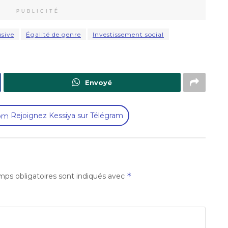
PUBLICITÉ
usive
Égalité de genre
Investissement social
Envoyé
Rejoignez Kessiya sur Télégram
*
ps obligatoires sont indiqués avec