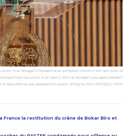
sworn in as Senegal's President at an exhibition centre in the new town of
u Diomaye Faye was sworn in on April 2, 2024 as Senegal's youngest president
form 10 days after he was released from prison. (Photo by John WESSELS / AFP)
 France la restitution du crâne de Bokar Biro et
s proches du PASTEF condamnés pour offense au