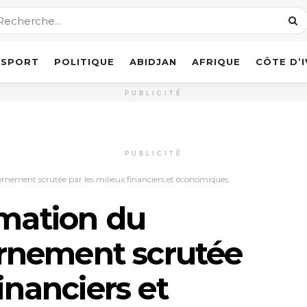
SPORT
POLITIQUE
ABIDJAN
AFRIQUE
CÔTE D’
PUBLICITÉ
PUBLICITÉ
nement scrutée par les milieux financiers et économiques
rmation du
rnement scrutée
financiers et