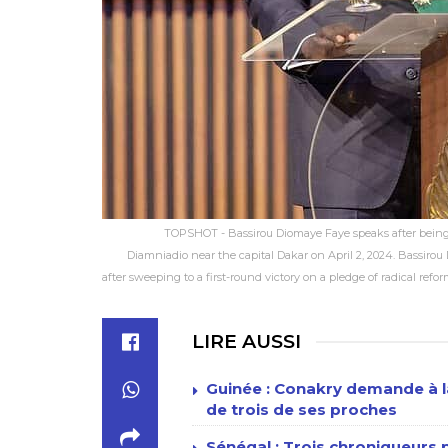
TOPSHOT - Bassirou Diomaye Faye speaks after being 
Diamniadio near the capital Dakar on April 2, 2024. Bassiro
after sweeping to a first-round victory on a pledge of radical re
LIRE AUSSI
Guinée : Conakry demande à la
de trois de ses proches
Sénégal : Trois chroniqueur