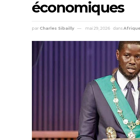
économiques
par
Charles Sibailly
mai 29, 2026
dans
Afriqu