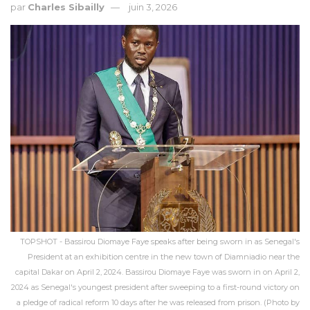
par
Charles Sibailly
juin 3, 2026
TOPSHOT - Bassirou Diomaye Faye speaks after being sworn in as Senegal's
President at an exhibition centre in the new town of Diamniadio near the
capital Dakar on April 2, 2024. Bassirou Diomaye Faye was sworn in on April 2,
2024 as Senegal's youngest president after sweeping to a first-round victory on
a pledge of radical reform 10 days after he was released from prison. (Photo by