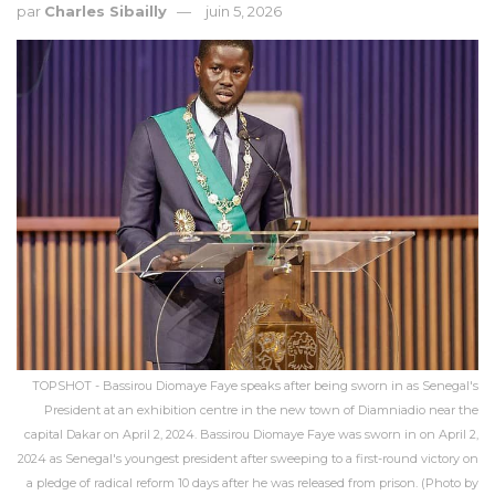
par
Charles Sibailly
juin 5, 2026
TOPSHOT - Bassirou Diomaye Faye speaks after being sworn in as Senegal's
President at an exhibition centre in the new town of Diamniadio near the
capital Dakar on April 2, 2024. Bassirou Diomaye Faye was sworn in on April 2,
2024 as Senegal's youngest president after sweeping to a first-round victory on
a pledge of radical reform 10 days after he was released from prison. (Photo by