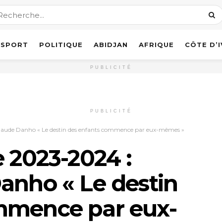
SPORT
POLITIQUE
ABIDJAN
AFRIQUE
CÔTE D’
PUBLICITÉ
PUBLICITÉ
Claude Danho « Le destin des enfants commence par eux-mêmes »
e 2023-2024 :
anho « Le destin
mmence par eux-