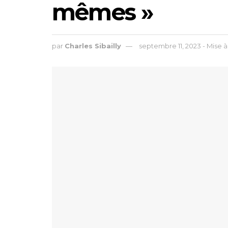
mêmes »
par
Charles Sibailly
septembre 11, 2023 - Mise à