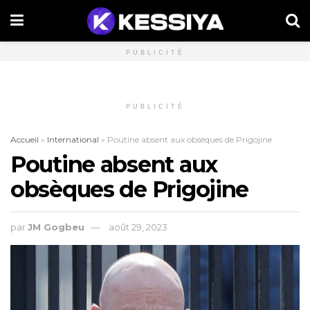
PUBLICITÉ
PUBLICITÉ
Accueil
»
International
»
Poutine absent aux obsèques de Prigojine
Poutine absent aux
obsèques de Prigojine
par
JM Gogbeu
août 29, 2023