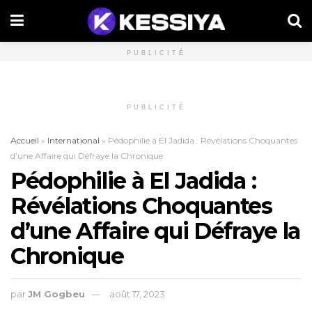
PUBLICITÉ
PUBLICITÉ
Accueil
»
International
»
Pédophilie à El Jadida : Révélations Choquantes
d’une Affaire qui Défraye la Chronique
Pédophilie à El Jadida :
Révélations Choquantes
d’une Affaire qui Défraye la
Chronique
par
JM Gogbeu
août 17, 2023