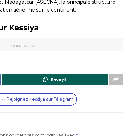
et Madagascar (ASECNA), la principale structure
gation aérienne sur le continent.
ur Kessiya
PUBLICITÉ
Envoyé
Rejoignez Kessiya sur Télégram
*
ps obligatoires sont indiqués avec