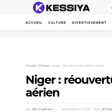
ACCUEIL
CULTURE
DIVERTISSEMENT
Accueil
»
Afrique
»
Niger : réouverture de l’espace aérien
Niger : réouvert
aérien
par
JM Gogbeu
septembre 5, 2023
dans
Afriq