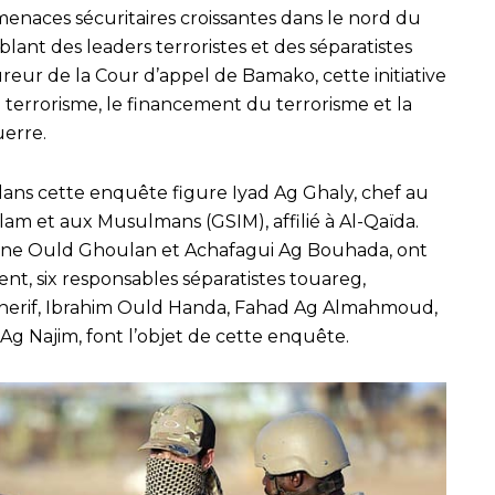
menaces sécuritaires croissantes dans le nord du
ant des leaders terroristes et des séparatistes
eur de la Cour d’appel de Bamako, cette initiative
 terrorisme, le financement du terrorisme et la
uerre.
ans cette enquête figure Iyad Ag Ghaly, chef au
lam et aux Musulmans (GSIM), affilié à Al-Qaïda.
seine Ould Ghoulan et Achafagui Ag Bouhada, ont
nt, six responsables séparatistes touareg,
Acherif, Ibrahim Ould Handa, Fahad Ag Almahmoud,
 Najim, font l’objet de cette enquête.