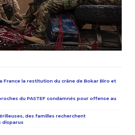
 France la restitution du crâne de Bokar Biro et
s proches du PASTEF condamnés pour offense au
érilleuses, des familles recherchent
 disparus