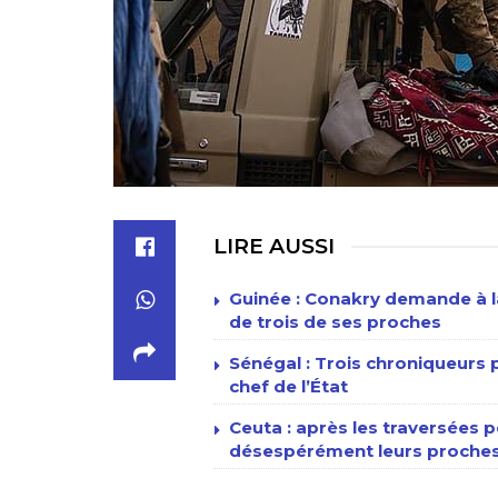
LIRE AUSSI
Guinée : Conakry demande à la
de trois de ses proches
Sénégal : Trois chroniqueur
chef de l’État
Ceuta : après les traversées p
désespérément leurs proches