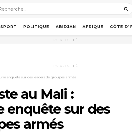
SPORT
POLITIQUE
ABIDJAN
AFRIQUE
CÔTE D’
PUBLICITÉ
PUBLICITÉ
d’une enquête sur des leaders de groupes armés
ste au Mali :
e enquête sur des
upes armés