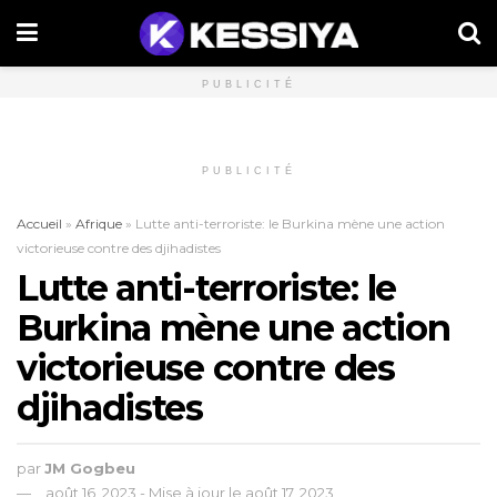
PUBLICITÉ
PUBLICITÉ
Accueil
»
Afrique
»
Lutte anti-terroriste: le Burkina mène une action
victorieuse contre des djihadistes
Lutte anti-terroriste: le
Burkina mène une action
victorieuse contre des
djihadistes
par
JM Gogbeu
août 16, 2023 - Mise à jour le août 17, 2023