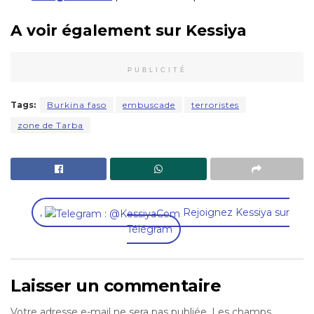
A voir également sur Kessiya
PUBLICITÉ
Tags:
Burkina faso
embuscade
terroristes
zone de Tarba
,
Rejoignez Kessiya sur
Télégram
Laisser un commentaire
Votre adresse e-mail ne sera pas publiée.
Les champs