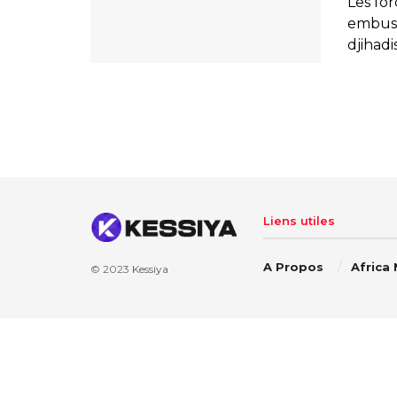
Les fo
embusc
djihadi
Liens utiles
A Propos
Africa
© 2023
Kessiya