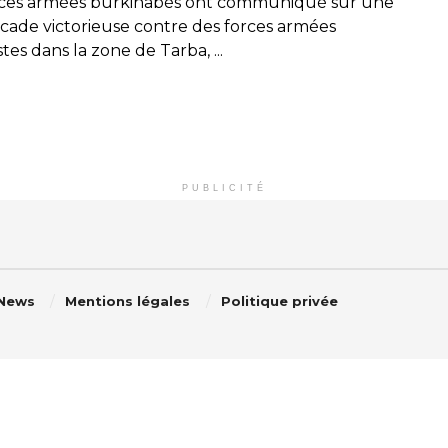
rces armées burkinabés ont communiqué sur une
ade victorieuse contre des forces armées
stes dans la zone de Tarba, ...
PUBLICITÉ
 News
Mentions légales
Politique privée