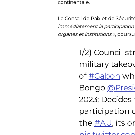
continentale.
Le Conseil de Paix et de Sécurit
immédiatement la participation d
organes et institutions »
, pours
1/2) Council 
military takeo
of
#Gabon
whi
Bongo
@Pres
2023; Decides
participation 
the
#AU
, its 
pic.twitter.