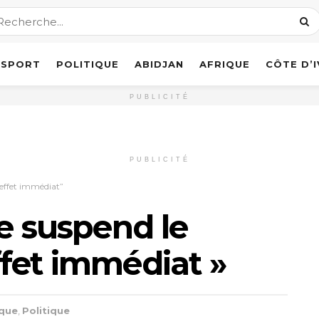
SPORT
POLITIQUE
ABIDJAN
AFRIQUE
CÔTE D’
PUBLICITÉ
PUBLICITÉ
 effet immédiat”
ne suspend le
fet immédiat »
ique
,
Politique