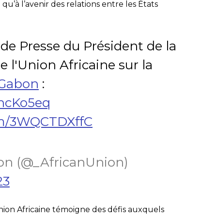
i qu’à l’avenir des relations entre les États
 Presse du Président de la
l'Union Africaine sur la
Gabon
:
cihcKo5eq
com/3WQCTDXffC
on (@_AfricanUnion)
23
nion Africaine témoigne des défis auxquels