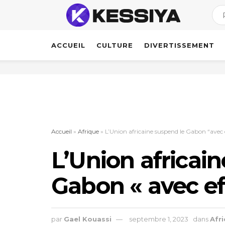
ACCUEIL
CULTURE
DIVERTISSEMENT
Accueil
»
Afrique
»
L’Union africaine suspend le Gabon “avec
L’Union africai
Gabon « avec ef
par
Gael Kouassi
septembre 1, 2023
dans
Afr