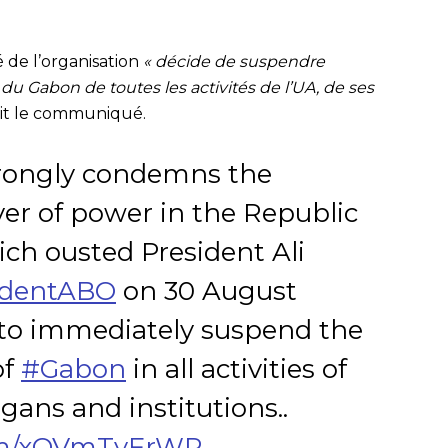
é de l’organisation
« décide de suspendre
u Gabon de toutes les activités de l’UA, de ses
uit le communiqué.
strongly condemns the
ver of power in the Republic
ch ousted President Ali
identABO
on 30 August
 to immediately suspend the
of
#Gabon
in all activities of
organs and institutions..
com/xQVmTyFrWR