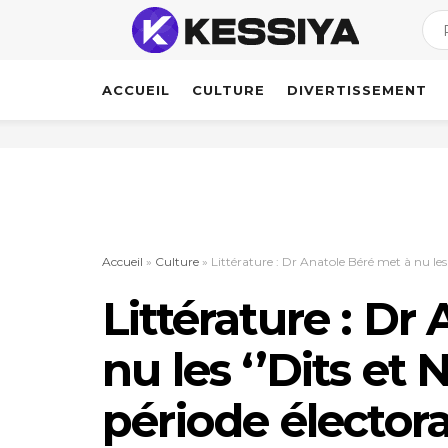
ACCUEIL
CULTURE
DIVERTISSEMENT
Accueil
»
Culture
»
Littérature : Dr Anatole Béré met à nu les 
Littérature : Dr
nu les ‘’Dits et 
période électora