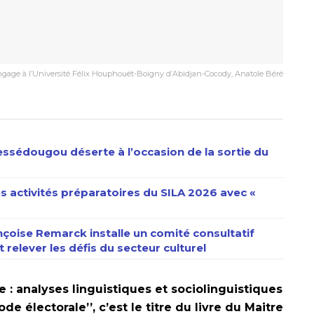
ngage à l’Université Félix Houphouët-Boigny d’Abidjan-Cocody, Anatole Béré
rkessédougou déserte à l’occasion de la sortie du
es activités préparatoires du SILA 2026 avec «
ançoise Remarck installe un comité consultatif
 relever les défis du secteur culturel
re : analyses linguistiques et sociolinguistiques
e électorale’’, c’est le titre du livre du Maitre