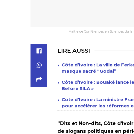
Maitre de Conférences en Sciences du la
LIRE AUSSI
Côte d’Ivoire : La ville de Fe
masque sacré “Godal”
Côte d’Ivoire : Bouaké lance l
Before SILA »
Côte d’Ivoire : La ministre Fr
pour accélérer les réformes et
‘’Dits et Non-dits, Côte d’Ivoi
de slogans politiques en périod