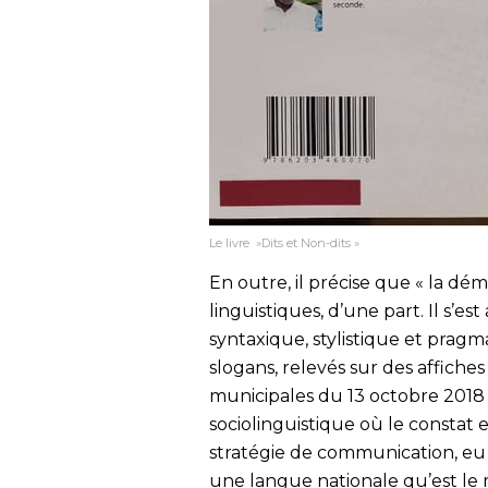
Le livre »Dits et Non-dits »
En outre, il précise que « la dé
linguistiques, d’une part. Il s’est
syntaxique, stylistique et pragma
slogans, relevés sur des affiches
municipales du 13 octobre 2018 d
sociolinguistique où le constat e
stratégie de communication, eu r
une langue nationale qu’est le