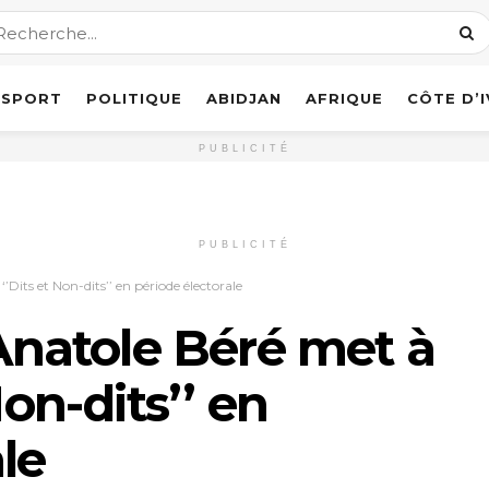
SPORT
POLITIQUE
ABIDJAN
AFRIQUE
CÔTE D’
PUBLICITÉ
PUBLICITÉ
‘’Dits et Non-dits’’ en période électorale
 Anatole Béré met à
Non-dits’’ en
le