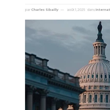
par
Charles Sibailly
août 1, 2025
dans
Interna