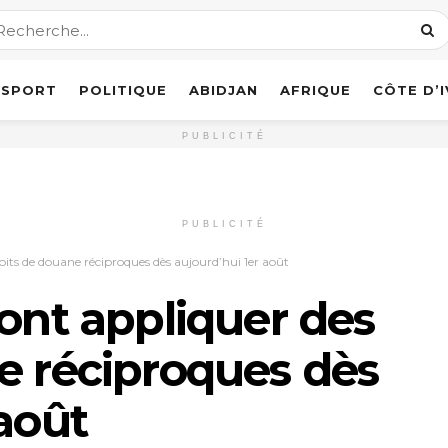
SPORT
POLITIQUE
ABIDJAN
AFRIQUE
CÔTE D’
PUBLICITÉ
PUBLICITÉ
roits de douane réciproques dès aujourd’hui 1er août
vont appliquer des
e réciproques dès
 août