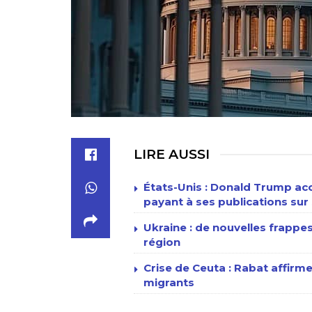
LIRE AUSSI
États-Unis : Donald Trump acc
payant à ses publications sur 
Ukraine : de nouvelles frappe
région
Crise de Ceuta : Rabat affirme
migrants