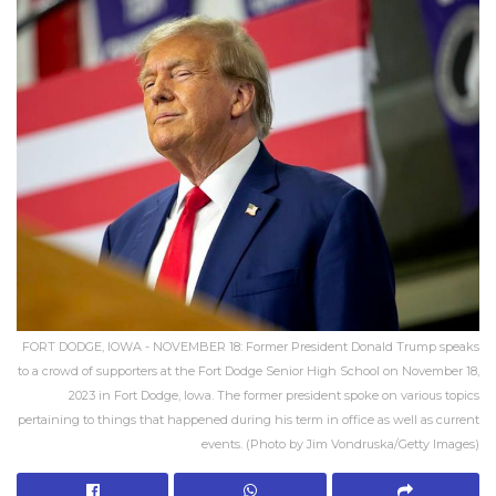
FORT DODGE, IOWA - NOVEMBER 18: Former President Donald Trump speaks
to a crowd of supporters at the Fort Dodge Senior High School on November 18,
2023 in Fort Dodge, Iowa. The former president spoke on various topics
pertaining to things that happened during his term in office as well as current
events. (Photo by Jim Vondruska/Getty Images)